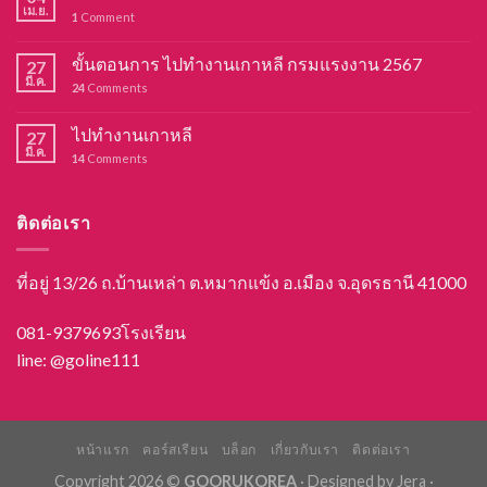
เม.ย.
1
Comment
ขั้นตอนการ ไปทำงานเกาหลี กรมแรงงาน 2567
27
มี.ค.
24
Comments
ไปทำงานเกาหลี
27
มี.ค.
14
Comments
ติดต่อเรา
ที่อยู่ 13/26 ถ.บ้านเหล่า ต.หมากแข้ง อ.เมือง จ.อุดรธานี ​41000
081-9379693โรงเรียน
line: @goline111
หน้าแรก
คอร์สเรียน
บล็อก
เกี่ยวกับเรา
ติดต่อเรา
Copyright 2026 ©
GOORUKOREA
·
Designed by Jera
·