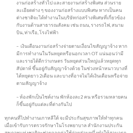
งานก่อสร้างทั่วไป และสายงานก่สร้างพิเศษ ส่วนราย
ละเอียดต่าง ๆ ของงานก่อสร้างแบบพิเศษ หากเป็นคน
ต่างชาติจะได้ทำงานในบริษัทก่อสร้างพิเศษที่เกี่ยวข้อง
กับงานด้านสาธารณสังคม เช่น ถนน, รางรถไฟ, สนาม
บิน, ท่าเรือ, โรงไฟฟ้า
– เงินเดือนงานก่อสร้างจ่ายตามเงื่อนไขสัญญาจ้าง หาก
มีการทำงานในวันหยุดหรือนอกเวลา OT แน่นอนว่ามี
และรายได้ดีกว่าเกษตร วันหยุดส่วนใหญ่แล้วหยุดทุก
สัปดาห์ ขึ้นอยู่กับสัญญาจ้างด้วย ในช่วงหน้าหนาวบางที่
ได้หยุดยาว 2เดือน และบางที่อาจไม่ได้เงินเดือนหรือจ่าย
ตามสัญญาจ้าง
– ห้องพักเป็นไซต์งาน พักห้องละ2 คน หรือรวมหลายคน
ก็ขึ้นอยู่กับแต่ละที่ต่างกันไป
ทุกคนที่ไปทำงานเกาหลีใต้ จะมีประกันสุขภาพให้ทำทุกคน
เมื่อเข้ารับการตรวจรักษาในโรงพยาบาล สำนักงานประกัน
สุขภาพแห่งชาติจะช่วยออกค่าใช้จ่ายส่วนหนึ่งทำให้สามารถ