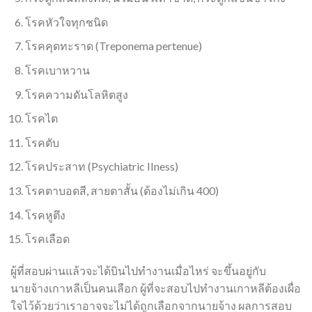
โรคหัวใจทุกชนิด
โรคคุดทะราด
(Treponema pertenue)
โรคเบาหวาน
โรคความดันโลหิตสูง
โรคไต
โรคตับ
โรคประสาท
(Psychiatric IIness)
โรคตาบอดสี
,
สายตาสั้น
(
ต้องไม่เกิน
400)
โรคหูตึง
โรคเลือด
ผู้ที่สอบผ่านแล้วจะได้บินไปทำงานเมื่อไหร่ จะขึ้นอยู่กับ
นายจ้างเกาหลีเป็นคนเลือก ผู้ที่จะสอบไปทำงานเกาหลีต้องเผื่อ
ใจไว้ด้วยว่าเราอาจจะไม่ได้ถูกเลือกจากนายจ้าง ผลการสอบ