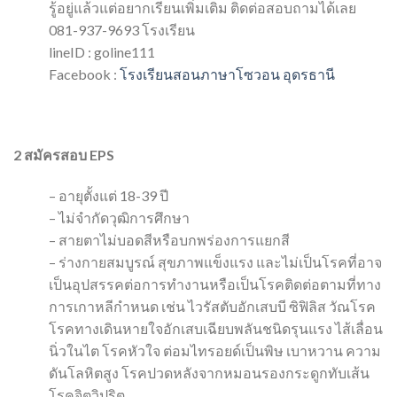
รู้อยู่แล้วแต่อยากเรียนเพิ่มเติม ติดต่อสอบถามได้เลย
081-937-9693 โรงเรียน
lineID : goline111
Facebook :
โรงเรียนสอนภาษาโซวอน อุดรธานี
2
สมัครสอบ
EPS
– อายุตั้งแต่ 18-39 ปี
– ไม่จำกัดวุฒิการศึกษา
– สายตาไม่บอดสีหรือบกพร่องการแยกสี
– ร่างกายสมบูรณ์ สุขภาพแข็งแรง และไม่เป็นโรคที่อาจ
เป็นอุปสรรคต่อการทำงานหรือเป็นโรคติดต่อตามที่ทาง
การเกาหลีกำหนด เช่น ไวรัสตับอักเสบบี ซิฟิลิส วัณโรค
โรคทางเดินหายใจอักเสบเฉียบพลันชนิดรุนแรง ไส้เลื่อน
นิ่วในไต โรคหัวใจ ต่อมไทรอยด์เป็นพิษ เบาหวาน ความ
ดันโลหิตสูง โรคปวดหลังจากหมอนรองกระดูกทับเส้น
โรคจิตวิปริต